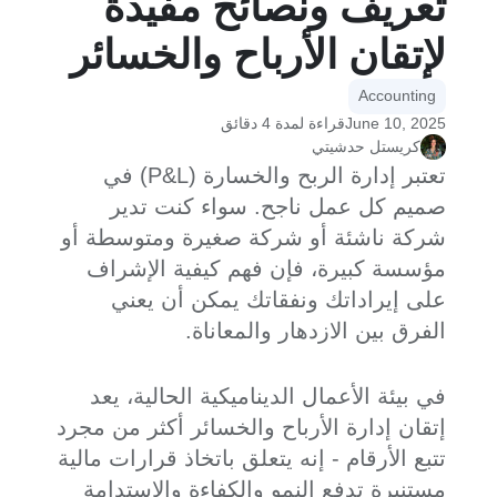
تعريف ونصائح مفيدة
لإتقان الأرباح والخسائر
Accounting
June 10, 2025
قراءة لمدة 4 دقائق
كريستل حدشيتي
تعتبر إدارة الربح والخسارة (P&L) في
صميم كل عمل ناجح. سواء كنت تدير
شركة ناشئة أو شركة صغيرة ومتوسطة أو
مؤسسة كبيرة، فإن فهم كيفية الإشراف
على إيراداتك ونفقاتك يمكن أن يعني
الفرق بين الازدهار والمعاناة.
في بيئة الأعمال الديناميكية الحالية، يعد
إتقان إدارة الأرباح والخسائر أكثر من مجرد
تتبع الأرقام - إنه يتعلق باتخاذ قرارات مالية
مستنيرة تدفع النمو والكفاءة والاستدامة