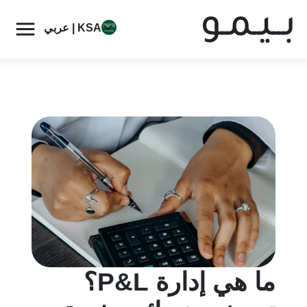
KSA | عربي
ما هي إدارة P&L؟