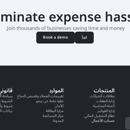
iminate expense has
Join thousands of businesses saving time and money.
ابدأ
Book a demo
المنتجات
الموارد
قانوني
بطاقات الشركات
تقييمات العملاء وقصص النجاح
سياسة ا
إدارة النفقات
نظرة عامة عن بيمو
الشروط و
أتمتة المحاسبة
الأمان
شروط وأح
إدارة الفواتير
مزايا البطاقة
بيانات ال
نظام التشغيل المالي
مركز المساعدة
حساب الأعمال
المدونة