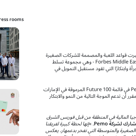
ress rooms
فاق التي غيرت قواعد اللعبة والمصممة للشركات الصغيرة
والمتوسطة، في قائمة Forbes Middle East Fintech 50 2025 - وهي مجموعة تسلط
أة وابتكارًا التي تقود مستقبل التمويل في
يأتي هذا الإنجاز الأخير في أعقاب إدراج Pemo في قائمة Future 100 المرموقة في الإمارات
قرر أن تدعم الموجة التالية من النمو والابتكار
جيا المالية في المنطقة من قبل فوربس الشرق
رك لشركة Pemo
. »
إنها لحظة كبيرة لفريقنا
لصغيرة والمتوسطة التي نفخر بدعمها
ر
. يعكس