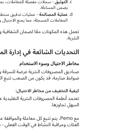
التوثيق
- سجلات مفصلة للمعاملات، بما 
يضمن المساءلة.
عملية المصالحة
- عمليات تدقيق منتظمة
المعاملات المسجلة، مما يمنع الاحتيال وا
تعمل هذه المكونات معًا لضمان الشفافية وا
النثرية.
التحديات الشائعة في إدارة ال
مخاطر الاحتيال وسوء الاستخدام
صناديق المصروفات النثرية عرضة للسرقة وا
ضوابط صارمة، قد يكون من الصعب تتبع الم
كيفية التخفيف من مخاطر الاحتيال:
تعتمد أنظمة المصروفات النثرية التقليدية 
السهل تجاوزها.
مع Pemo، يتم تتبع كل معاملة والموافق
الفئات ومراقبة النشاط في الوقت الفعلي - م