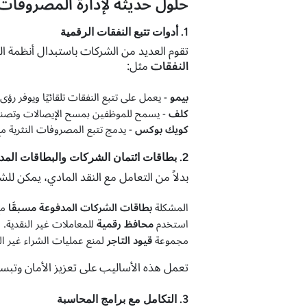
حلول حديثة لإدارة المصروفات ا
1. أدوات تتبع النفقات الرقمية
تقوم العديد من الشركات باستبدال أنظمة الم
النفقات
مثل:
بيمو
- يعمل على تتبع النفقات تلقائيًا ويوفر رؤ
كلف
- يسمح للموظفين بمسح الإيصالات وتصني
كويك بوكس
- يدمج تتبع المصروفات النثرية مع ا
2. بطاقات ائتمان الشركات والبطاقات المدفوعة مسبقًا
بدلاً من التعامل مع النقد المادي، يمكن للش
المشكلة
بطاقات الشركات المدفوعة مسبقًا
مع
استخدم
محافظ رقمية
للمعاملات غير النقدية.
مجموعة
قيود التاجر
لمنع عمليات الشراء غير ال
تعمل هذه الأساليب على تعزيز الأمان وتبسيط
3. التكامل مع برامج المحاسبة