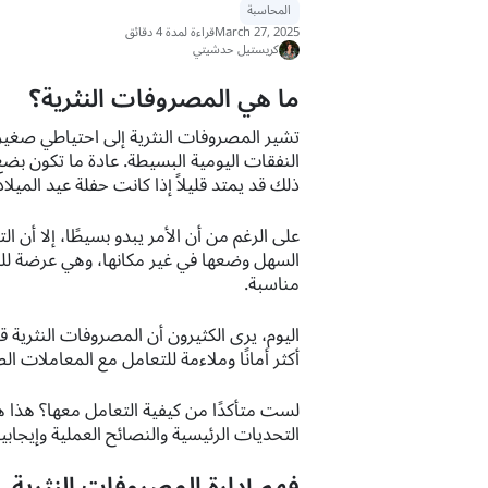
المحاسبة
March 27, 2025
قراءة لمدة 4 دقائق
كريستيل حدشيتي
ما هي المصروفات النثرية؟
تشير المصروفات النثرية إلى احتياطي صغير
النفقات اليومية البسيطة. عادة ما تكون بض
ذلك قد يمتد قليلاً إذا كانت حفلة عيد الميل
على الرغم من أن الأمر يبدو بسيطًا، إلا أن 
السهل وضعها في غير مكانها، وهي عرضة للس
مناسبة.
اليوم، يرى الكثيرون أن المصروفات النثرية ق
أكثر أمانًا وملاءمة للتعامل مع المعاملات ال
لست متأكدًا من كيفية التعامل معها؟ هذا ه
التحديات الرئيسية والنصائح العملية وإيجابي
فهم إدارة المصروفات النثرية