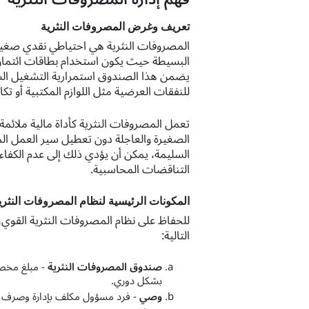
تعريف وغرض المصروفات النثرية
المصروفات النثرية هي احتياطي نقدي صغير 
البسيطة حيث يكون استخدام بطاقات ائتمان 
يضمن هذا الصندوق استمرارية التشغيل ال
للنفقات العرضية مثل اللوازم المكتبية أو تك
تعمل المصروفات النثرية كأداة مالية ملائم
الصغيرة والعاجلة دون تعطيل سير العمل الم
السليمة، يمكن أن يؤدي ذلك إلى عدم الكفاءة
التناقضات المحاسبية.
المكونات الرئيسية لنظام المصروفات النثري
للحفاظ على نظام المصروفات النثرية القوي
التالية:
صندوق المصروفات النثرية
- مبلغ مخصص
بشكل دوري.
وصي
- فرد مسؤول مكلف بإدارة وصرف وت