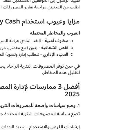
تقييد الوصول إلى الموظفين المعتمدين فقط.
اطلب من المديرين مراجعة تقارير المصروفات النث
مزايا وعيوب استخدام Petty Cash
العيوب والمخاطر المحتملة
مخاوف أمنية
- النقد المادي عرضة للسرقة
نقص الشفافية
- بدون تتبع مفصل، من ا
العبء الإداري
- تتطلب إدارة وتسوية ال
في حين توفر المصروفات النثرية الراحة، ي
لتقليل هذه المخاطر.
أفضل 3 ممارسات لإدارة ا
2025
1. وضع سياسات واضحة للمصروفات النثرية
تضع سياسة المصروفات النثرية المحددة جيد
إرشادات الغرض والاستخدام
- تحديد النفقات 