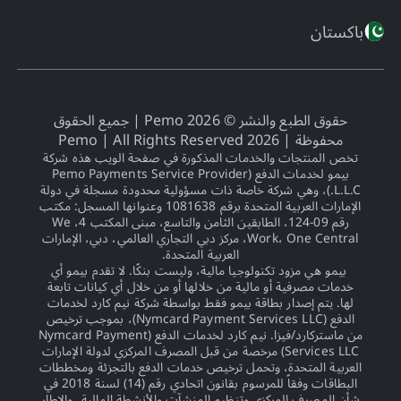
باكستان
حقوق الطبع والنشر © 2026 Pemo | جميع الحقوق
محفوظة |
2026
Pemo | All Rights Reserved
تخص المنتجات والخدمات المذكورة في صفحة الويب هذه شركة
بيمو لخدمات الدفع (Pemo Payments Service Provider
L.L.C.)، وهي شركة خاصة ذات مسؤولية محدودة مسجلة في دولة
الإمارات العربية المتحدة برقم 1081638 وعنوانها المسجل: مكتب
رقم 09-124، الطابقين الثامن والتاسع، مبنى المكتب 4، We
Work، One Central، مركز دبي التجاري العالمي، دبي، الإمارات
العربية المتحدة.
بيمو هي مزود تكنولوجيا مالية، وليست بنكًا. لا تقدم بيمو أي
خدمات مصرفية أو مالية من خلالها أو من خلال أي كيانات تابعة
لها. يتم إصدار بطاقة بيمو فقط بواسطة شركة نيم كارد لخدمات
الدفع (Nymcard Payment Services LLC)، بموجب ترخيص
من ماستركارد/فيزا. نيم كارد لخدمات الدفع (Nymcard Payment
Services LLC) مرخصة من قبل المصرف المركزي لدولة الإمارات
العربية المتحدة، وتحمل ترخيص خدمات الدفع بالتجزئة ومخططات
البطاقات وفقاً للمرسوم بقانون اتحادي رقم (14) لسنة 2018 في
شأن المصرف المركزي وتنظيم المنشآت والأنشطة المالية، والإطار